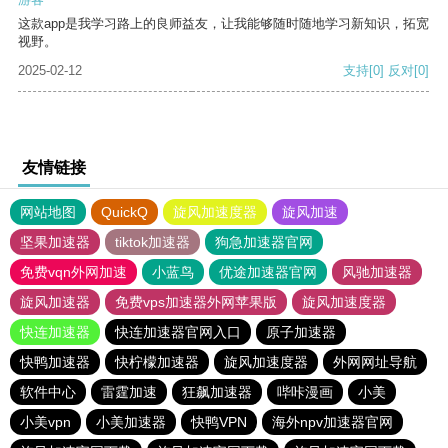
这款app是我学习路上的良师益友，让我能够随时随地学习新知识，拓宽
视野。
2025-02-12
支持
[0]
反对
[0]
友情链接
网站地图
QuickQ
旋风加速度器
旋风加速
坚果加速器
tiktok加速器
狗急加速器官网
免费vqn外网加速
小蓝鸟
优途加速器官网
风驰加速器
旋风加速器
免费vps加速器外网苹果版
旋风加速度器
快连加速器
快连加速器官网入口
原子加速器
快鸭加速器
快柠檬加速器
旋风加速度器
外网网址导航
软件中心
雷霆加速
狂飙加速器
哔咔漫画
小美
小美vpn
小美加速器
快鸭VPN
海外npv加速器官网